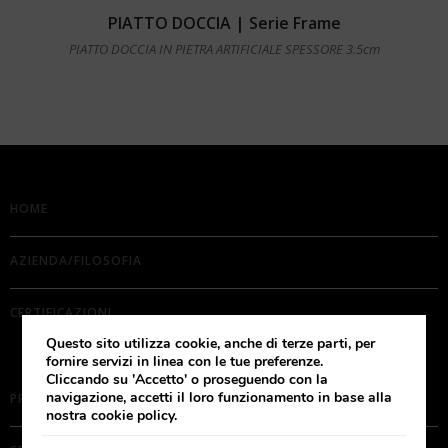
Leggi tutto
PIATTO DOCCIA | Serie Frame
PIATTO DOCCIA IN PIETRA ARTIFICIALE SPESSORE 3.5cm
HOME
AZIENDA/FILOSOFIA
CERTIFICAZIONI
Questo sito utilizza cookie, anche di terze parti, per
fornire servizi in linea con le tue preferenze.
Cliccando su 'Accetto' o proseguendo con la
navigazione, accetti il loro funzionamento in base alla
PRODOTTI
nostra cookie policy.