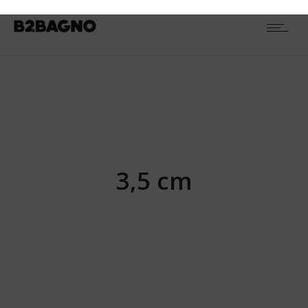
TIPOLOGIA
Piatti doccia
RESETTA
1
ALTEZZA
3,5 cm
1
FINITURA
Mineral marmo
1
3,5 cm
VERSIONE
Piatto doccia senza bordo
1
SERIE PRODOTTO
Frame
1