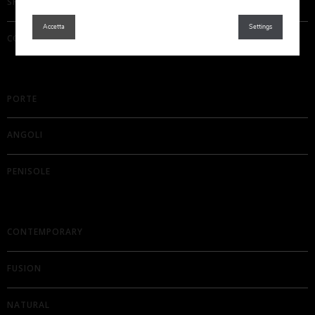
SPECIFICHE E MATERIALI
Accetta
Settings
COMPONENTI
PORTE
ANGOLI
PENISOLE
CONTEMPORARY
FUSION
NATURAL