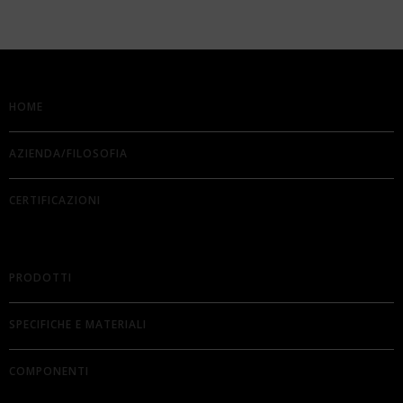
HOME
AZIENDA/FILOSOFIA
CERTIFICAZIONI
PRODOTTI
SPECIFICHE E MATERIALI
COMPONENTI