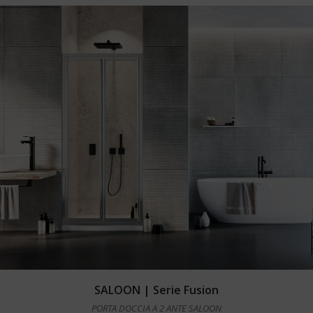
Leggi tutto
SALOON | Serie Fusion
PORTA DOCCIA A 2 ANTE SALOON