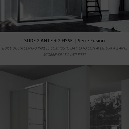
Leggi tutto
SLIDE 2 ANTE + 2 FISSE | Serie Fusion
BOX DOCCIA CENTRO PARETE COMPOSTO DA 1 LATO CON APERTURA A 2 ANTE
SCORREVOLI E 2 LATI FISSI