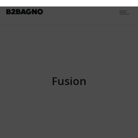
TIPOLOGIA
Porte doccia
5
Box Angolari
6
Box a Penisola
7
Box Semicircolari
1
ALTEZZA
185 cm
19
FINITURA
Fusion
Vetro stampato C 4 mm
1
Vetro Stampato C 6 mm
18
Vetro trasparente 4 mm
1
Vetro trasparente 6 mm
18
VERSIONE
Apertura Scorrevole
10
Apertura Battente
6