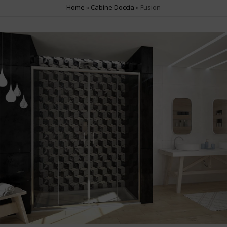
Apertura angolare
2
Home
»
Cabine Doccia
»
Fusion
Apertura Pivot
6
Apertura Saloon
3
SERIE PRODOTTO
Fusion
19