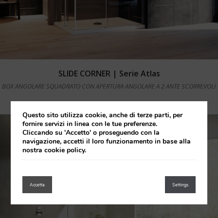
Leggi tutto
SLIDE CORNER | Serie Atlas
BOX ANGOLARE SQUADRATO CON APERTURA ANGOLARE A 2 ANTE SCORREVOLI
Questo sito utilizza cookie, anche di terze parti, per
fornire servizi in linea con le tue preferenze.
Cliccando su 'Accetto' o proseguendo con la
navigazione, accetti il loro funzionamento in base alla
nostra cookie policy.
Accetta
Settings