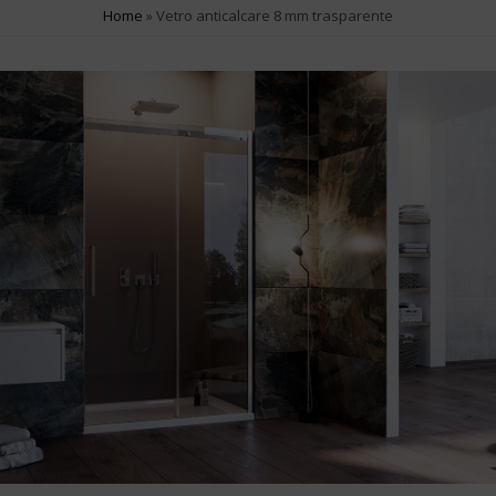
SERIE PRODOTTO
Home
»
Vetro anticalcare 8 mm trasparente
Atlas
3
Natural
3