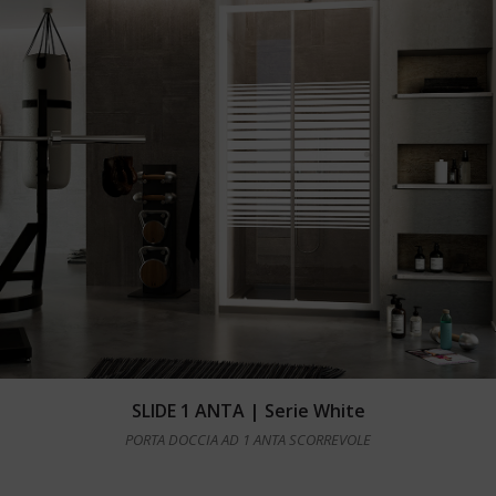
Leggi tutto
SLIDE 1 ANTA | Serie White
PORTA DOCCIA AD 1 ANTA SCORREVOLE