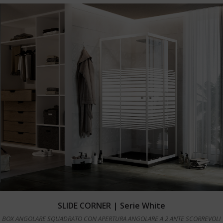
Leggi tutto
SLIDE CORNER | Serie White
BOX ANGOLARE SQUADRATO CON APERTURA ANGOLARE A 2 ANTE SCORREVOLI