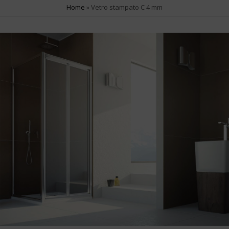
Apertura Saloon
4
Home
»
Vetro stampato C 4 mm
SERIE PRODOTTO
Contemporary
5
Fusion
1