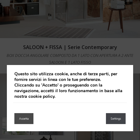
Leggi tutto
SALOON + FISSA | Serie Contemporary
BOX DOCCIA ANGOLARE COMPOSTO DA 1 LATO CON APERTURA A 2 ANTE
SALOON E 1 LATO FISSO
Questo sito utilizza cookie, anche di terze parti, per
fornire servizi in linea con le tue preferenze.
Cliccando su 'Accetto' o proseguendo con la
navigazione, accetti il loro funzionamento in base alla
nostra cookie policy.
Accetta
Settings