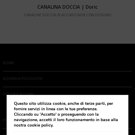
Leggi tutto
CANALINA DOCCIA | Doric
CANALINE DOCCIA IN ACCIAIO INOX CON DISEGNO
HOME
AZIENDA/FILOSOFIA
CERTIFICAZIONI
Questo sito utilizza cookie, anche di terze parti, per
fornire servizi in linea con le tue preferenze.
Cliccando su 'Accetto' o proseguendo con la
navigazione, accetti il loro funzionamento in base alla
PRODOTTI
nostra cookie policy.