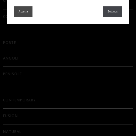
SPECIFICHE E MATERIALI
Accetta
Settings
COMPONENTI
PORTE
ANGOLI
PENISOLE
CONTEMPORARY
FUSION
NATURAL