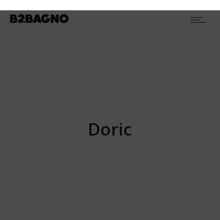
TIPOLOGIA
Canaline di scarico
RESETTA
1
FINITURA
Acciaio Inox
1
SERIE PRODOTTO
Doric
1
Doric