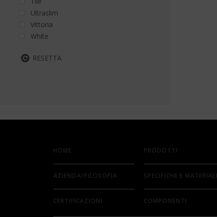
Tile
Ultraslim
Vittoria
White
RESETTA
HOME
PRODOTTI
AZIENDA/FILOSOFIA
SPECIFICHE E MATERIAL
CERTIFICAZIONI
COMPONENTI