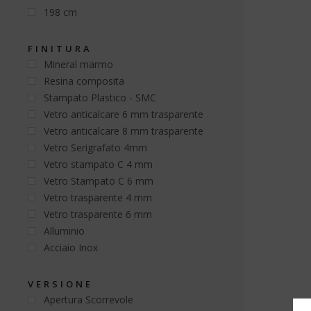
198 cm
FINITURA
Mineral marmo
Resina composita
Stampato Plastico - SMC
Vetro anticalcare 6 mm trasparente
Vetro anticalcare 8 mm trasparente
Vetro Serigrafato 4mm
Vetro stampato C 4 mm
Vetro Stampato C 6 mm
Vetro trasparente 4 mm
Vetro trasparente 6 mm
Alluminio
Acciaio Inox
VERSIONE
Apertura Scorrevole