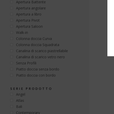
Apertura Battente
Apertura angolare
Apertura a libro
Apertura Pivot
Apertura Saloon
Walk-in
Colonna doccia Curva
Colonna doccia Squadrata
Canalina di scarico piastrellabile
Canalina di scarico vetro nero
Senza Profili
Piatto doccia senza bordo
Piatto doccia con bordo
SERIE PRODOTTO
Angel
Atlas
Bali
Contemporary