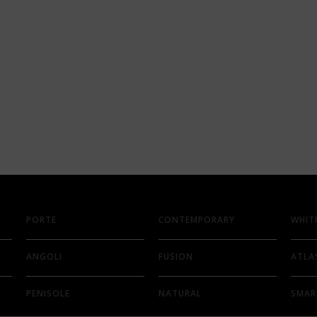
PORTE
CONTEMPORARY
WHIT
I
ANGOLI
FUSION
ATLA
PENISOLE
NATURAL
SMAR