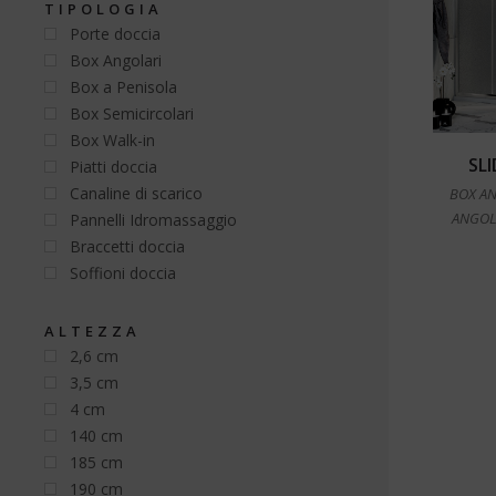
TIPOLOGIA
Porte doccia
Box Angolari
Box a Penisola
Box Semicircolari
Box Walk-in
SL
Piatti doccia
Canaline di scarico
BOX A
ANGOL
Pannelli Idromassaggio
Braccetti doccia
Soffioni doccia
ALTEZZA
2,6 cm
3,5 cm
4 cm
140 cm
185 cm
190 cm