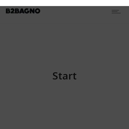
TIPOLOGIA
Piatti doccia
RESETTA
1
ALTEZZA
2,6 cm
1
FINITURA
Stampato Plastico - SMC
1
Start
VERSIONE
Piatto doccia senza bordo
1
SERIE PRODOTTO
Start
1