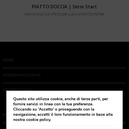
Leggi tutto
PIATTO DOCCIA | Serie Start
PIATTO DOCCIA SPESSORE 2.6cm EFFETTO PIETRA
HOME
AZIENDA/FILOSOFIA
CERTIFICAZIONI
Questo sito utilizza cookie, anche di terze parti, per
fornire servizi in linea con le tue preferenze.
Cliccando su 'Accetto' o proseguendo con la
navigazione, accetti il loro funzionamento in base alla
PRODOTTI
nostra cookie policy.