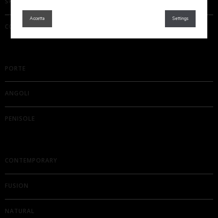
SPECIFICHE E MATERIALI
Accetta
Settings
COMPONENTI
PORTE
ANGOLI
PENISOLE
CONTEMPORARY
FUSION
NATURAL