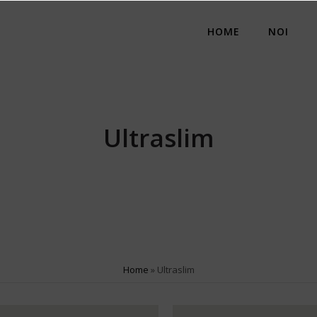
HOME
NOI
Ultraslim
Home
»
Ultraslim