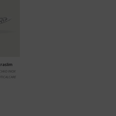
raslim
CIAIO INOX
NTICALCARE