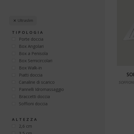
Ultraslim
TIPOLOGIA
Porte doccia
Box Angolari
Box a Penisola
Box Semicircolari
Box Walk-in
SO
Piatti doccia
Canaline di scarico
SOFFION
Pannelli Idromassaggio
Braccetti doccia
Soffioni doccia
ALTEZZA
2,6 cm
3,5 cm