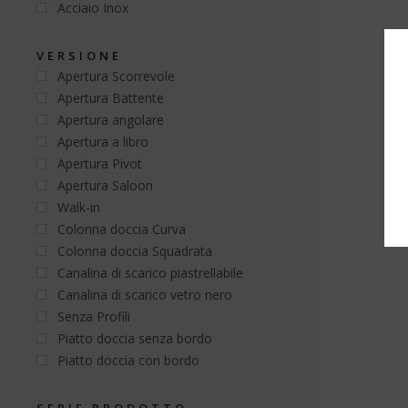
Acciaio Inox
VERSIONE
Apertura Scorrevole
Apertura Battente
Apertura angolare
Apertura a libro
Apertura Pivot
Apertura Saloon
Walk-in
Colonna doccia Curva
Colonna doccia Squadrata
Canalina di scarico piastrellabile
Canalina di scarico vetro nero
Senza Profili
Piatto doccia senza bordo
Piatto doccia con bordo