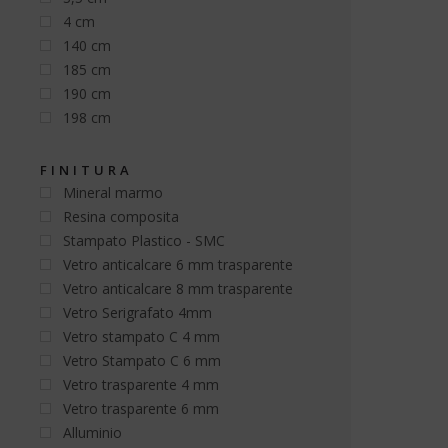
4 cm
140 cm
185 cm
190 cm
198 cm
FINITURA
Mineral marmo
Resina composita
Stampato Plastico - SMC
Vetro anticalcare 6 mm trasparente
Vetro anticalcare 8 mm trasparente
Vetro Serigrafato 4mm
Vetro stampato C 4 mm
Vetro Stampato C 6 mm
Vetro trasparente 4 mm
Vetro trasparente 6 mm
Alluminio