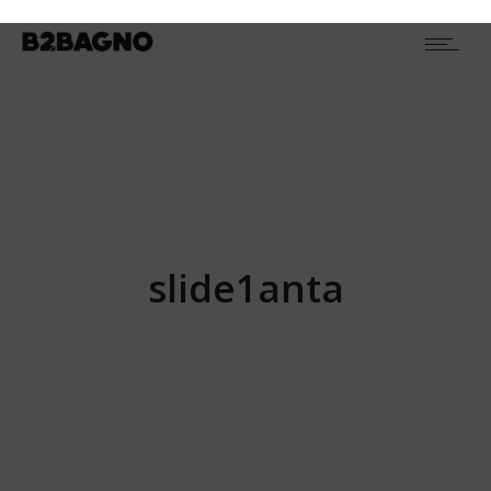
TIPOLOGIA
Porte doccia
16
Box Angolari
21
Box a Penisola
15
Box Semicircolari
5
Box Walk-in
4
Piatti doccia
3
Canaline di scarico
6
Pannelli Idromassaggio
7
Braccetti doccia
5
slide1anta
Soffioni doccia
2
ALTEZZA
2,6 cm
1
3,5 cm
1
4 cm
1
140 cm
7
185 cm
24
190 cm
6