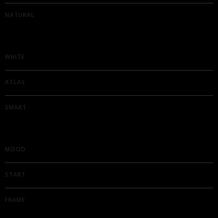
Doha
1
NATURAL
Doric
1
Fill
1
Frame
1
Fusion
WHITE
19
Glass
1
Idea
ATLAS
5
Java
1
Lima
1
SMART
Malè
1
Marmore
1
Mood
1
MOOD
Natural
4
Niagara
2
Onda
START
1
Smart
2
Start
1
FRAME
Stripe
1