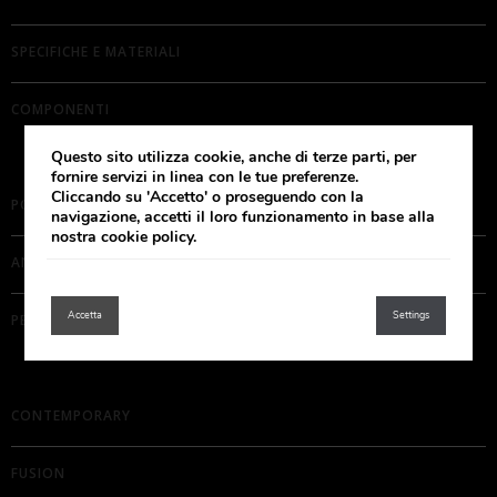
Apertura Battente
17
Apertura angolare
8
SPECIFICHE E MATERIALI
Apertura a libro
3
Apertura Pivot
12
COMPONENTI
Apertura Saloon
6
Walk-in
1
Questo sito utilizza cookie, anche di terze parti, per
Colonna doccia Curva
4
fornire servizi in linea con le tue preferenze.
Cliccando su 'Accetto' o proseguendo con la
Colonna doccia Squadrata
3
PORTE
navigazione, accetti il loro funzionamento in base alla
Canalina di scarico piastrellabile
1
nostra cookie policy.
Canalina di scarico vetro nero
1
ANGOLI
Senza Profili
12
Piatto doccia senza bordo
2
Accetta
Settings
PENISOLE
Piatto doccia con bordo
1
SERIE PRODOTTO
Angel
CONTEMPORARY
2
Atlas
3
Bali
1
FUSION
Contemporary
22