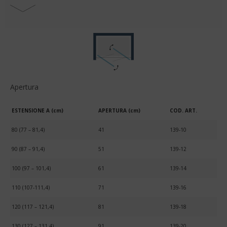
Apertura
ESTENSIONE A (cm)
APERTURA (cm)
COD. ART.
80 (77 – 81,4)
41
139-10
90 (87 – 91,4)
51
139-12
100 (97 – 101,4)
61
139-14
110 (107-111,4)
71
139-16
120 (117 – 121,4)
81
139-18
130 (127 – 131,4)
91
139-20