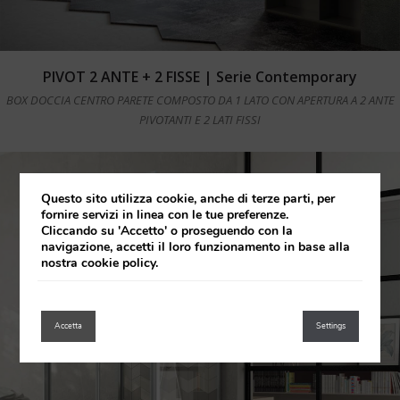
Leggi tutto
PIVOT 2 ANTE + 2 FISSE | Serie Contemporary
BOX DOCCIA CENTRO PARETE COMPOSTO DA 1 LATO CON APERTURA A 2 ANTE
PIVOTANTI E 2 LATI FISSI
Questo sito utilizza cookie, anche di terze parti, per
fornire servizi in linea con le tue preferenze.
Cliccando su 'Accetto' o proseguendo con la
navigazione, accetti il loro funzionamento in base alla
nostra cookie policy.
Accetta
Settings