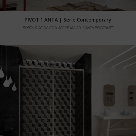
Leggi tutto
PIVOT 1 ANTA | Serie Contemporary
PORTA DOCCIA CON APERTURA AD 1 ANTA PIVOTANTE