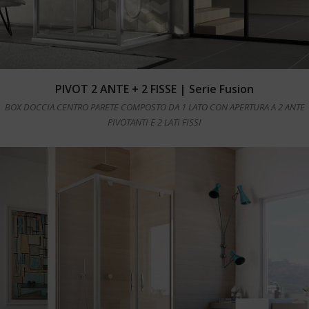
Leggi tutto
PIVOT 2 ANTE + 2 FISSE | Serie Fusion
BOX DOCCIA CENTRO PARETE COMPOSTO DA 1 LATO CON APERTURA A 2 ANTE
PIVOTANTI E 2 LATI FISSI