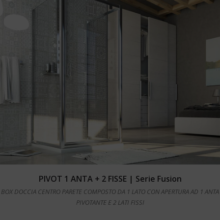
Leggi tutto
PIVOT 1 ANTA + 2 FISSE | Serie Fusion
BOX DOCCIA CENTRO PARETE COMPOSTO DA 1 LATO CON APERTURA AD 1 ANTA
PIVOTANTE E 2 LATI FISSI