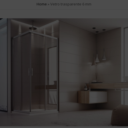
Apertura Scorrevole
22
Home
»
Vetro trasparente 6 mm
Apertura Battente
12
Apertura angolare
5
Apertura a libro
2
Apertura Pivot
12
Apertura Saloon
4
SERIE PRODOTTO
Contemporary
20
Fusion
18
Smart
2