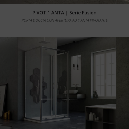
Leggi tutto
PIVOT 1 ANTA | Serie Fusion
PORTA DOCCIA CON APERTURA AD 1 ANTA PIVOTANTE