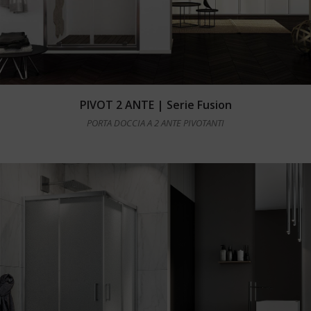
Leggi tutto
PIVOT 2 ANTE | Serie Fusion
PORTA DOCCIA A 2 ANTE PIVOTANTI