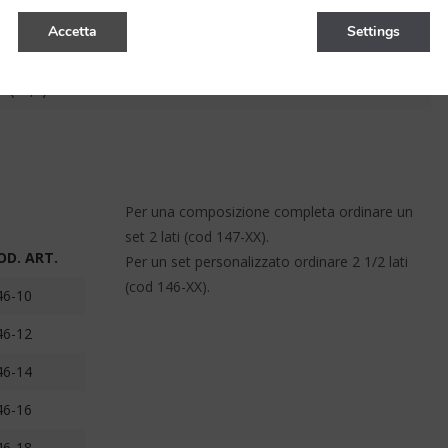
00 (97,5)
50
147-22
Accetta
Settings
20 (117,5)
59
147-24
0 (87,5)
50
147-26
Per una composizione completa ordinare un
set 2 lati (cod 147-XX).
OD. ART.
Per un set personalizzato ordinare 2 1/2 lati
(cod 146-XX).
46-10
46-12
46-14
46-16
46-18