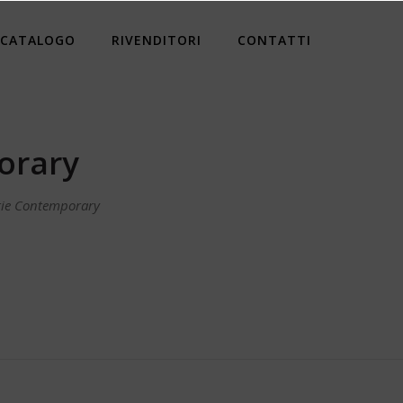
CATALOGO
RIVENDITORI
CONTATTI
orary
ie Contemporary