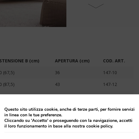
STENSIONE B (cm)
APERTURA (cm)
COD. ART.
0 (67,5)
36
147-10
0 (87,5)
43
147-12
00 (97,5)
47
147-14
20 (117,5)
56
147-16
Questo sito utilizza cookie, anche di terze parti, per fornire servizi
in linea con le tue preferenze.
5 (72,5)
39
147-18
Cliccando su 'Accetto' o proseguendo con la navigazione, accetti
il loro funzionamento in base alla nostra cookie policy.
0 (77,5)
43
147-20