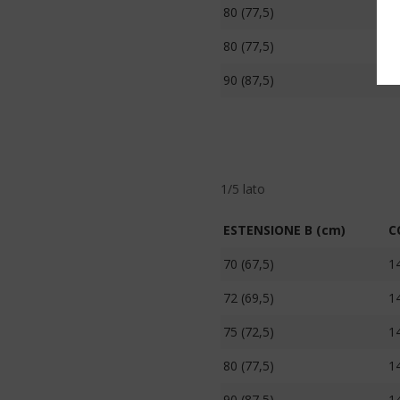
80 (77,5)
1
80 (77,5)
1
90 (87,5)
9
1/5 lato
ESTENSIONE B (cm)
C
70 (67,5)
1
72 (69,5)
1
75 (72,5)
1
80 (77,5)
1
90 (87,5)
1