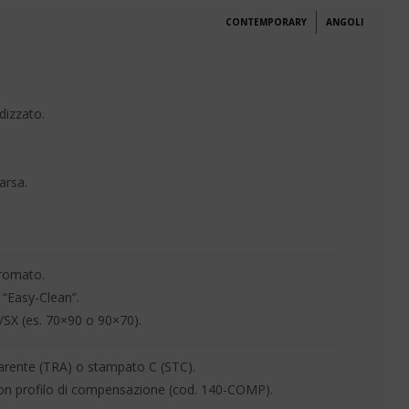
CONTEMPORARY
ANGOLI
dizzato.
arsa.
.
cromato.
 “Easy-Clean”.
/SX (es. 70×90 o 90×70).
parente (TRA) o stampato C (STC).
 con profilo di compensazione (cod. 140-COMP).