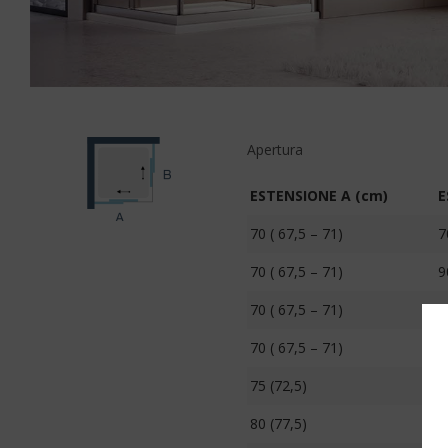
Apertura
ESTENSIONE A (cm)
E
70 ( 67,5 – 71)
7
70 ( 67,5 – 71)
9
70 ( 67,5 – 71)
1
70 ( 67,5 – 71)
1
75 (72,5)
7
80 (77,5)
8