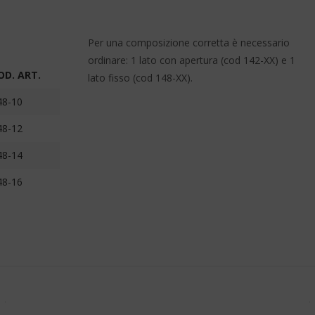
Per una composizione corretta è necessario
ordinare: 1 lato con apertura (cod 142-XX) e 1
OD. ART.
lato fisso (cod 148-XX).
48-10
48-12
48-14
48-16