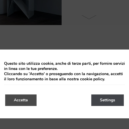
APERTURA (cm)
COD. ART.
Questo sito utilizza cookie, anche di terze parti, per fornire servizi
42
142-10
in linea con le tue preferenze.
Cliccando su 'Accetto' o proseguendo con la navigazione, accetti
47
142-12
il loro funzionamento in base alla nostra cookie policy.
52
142-14
Accetta
Settings
62
142-16
72
142-18