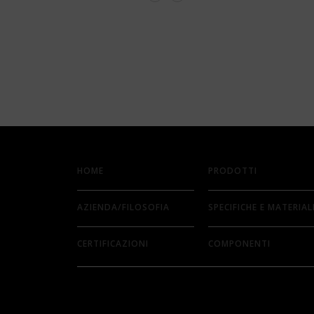
HOME
PRODOTTI
AZIENDA/FILOSOFIA
SPECIFICHE E MATERIAL
CERTIFICAZIONI
COMPONENTI