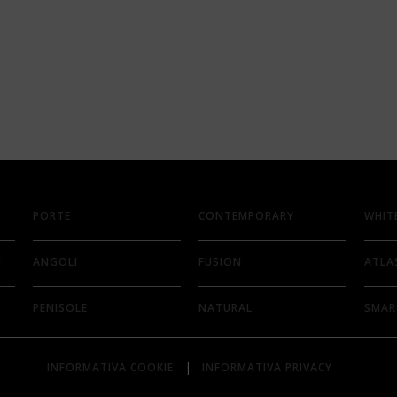
PORTE
CONTEMPORARY
WHIT
I
ANGOLI
FUSION
ATLA
PENISOLE
NATURAL
SMAR
|
INFORMATIVA COOKIE
INFORMATIVA PRIVACY