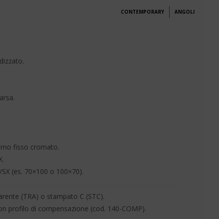
CONTEMPORARY
ANGOLI
dizzato.
arsa.
.
erno fisso cromato.
X.
/SX (es. 70×100 o 100×70).
parente (TRA) o stampato C (STC).
 con profilo di compensazione (cod. 140-COMP).