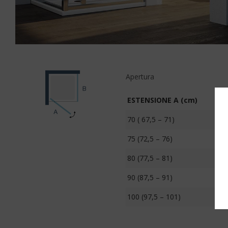
Apertura
ESTENSIONE A (cm)
70 ( 67,5 – 71)
75 (72,5 – 76)
80 (77,5 – 81)
90 (87,5 – 91)
100 (97,5 – 101)