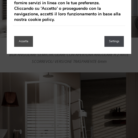
fornire servizi in linea con le tue preferenze.
Cliccando su 'Accetto' o proseguendo con la
navigazione, accetti il loro funzionamento in base alla
nostra cookie policy.
Accetta
Settings
Leggi tutto
SLIDE ROUND | Serie Smart
BOX ANGOLARE SEMICIRCOLARE CON APERTURA ANGOLARE A 2 ANTE
SCORREVOLI VERSIONE TRASPARENTE 6mm