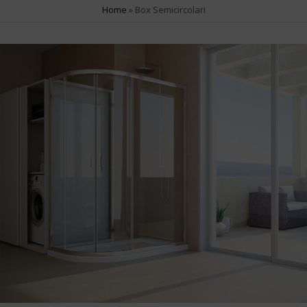
SERIE PRODOTTO
Home
»
Box Semicircolari
Contemporary
2
Fusion
1
Smart
1
White
1