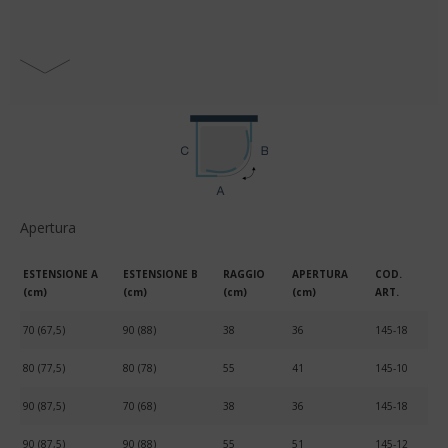
Apertura
ESTENSIONE A
ESTENSIONE B
RAGGIO
APERTURA
COD.
(cm)
(cm)
(cm)
(cm)
ART.
70 (67,5)
90 (88)
38
36
145-18
80 (77,5)
80 (78)
55
41
145-10
90 (87,5)
70 (68)
38
36
145-18
90 (87,5)
90 (88)
55
51
145-12