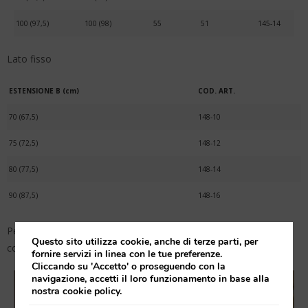
100 (97,5)
100 (98)
55
51
145-14
Lato fisso
ESTENSIONE B (cm)
COD. ART.
70 (67,5)
148-10
75 (72,5)
148-12
80 (77,5)
148-14
90 (87,5)
148-16
Per una composizione corretta è necessario ordinare: set 2 lati
Questo sito utilizza cookie, anche di terze parti, per
con apertura (cod. 145-XX o 149-XX) e 1 lato fisso (cod. 148-XX).
fornire servizi in linea con le tue preferenze.
Cliccando su 'Accetto' o proseguendo con la
navigazione, accetti il loro funzionamento in base alla
nostra cookie policy.